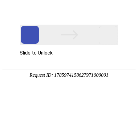
今天是2026年3月13日 星期五，欢迎光临本站
首页
产品中心
其它类产品
>
>
产品中心
制冷压缩机阀片
家用冰箱类阀片
家用空调类阀片