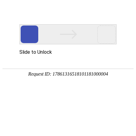
今天是2026年4月4日 星期六，欢迎光临本站
首页
新闻中心
行业知识
>
>
压缩机阀片
新闻中心
什么是压缩
家用空调压
公司资讯
行业知识